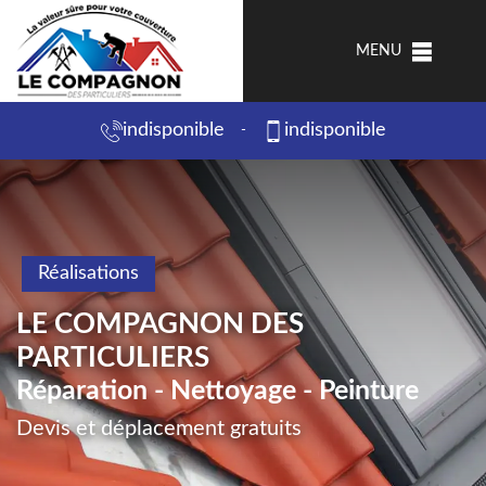
MENU
indisponible
indisponible
-
Réalisations
LE COMPAGNON DES
PARTICULIERS
Réparation - Nettoyage - Peinture
Devis et déplacement gratuits